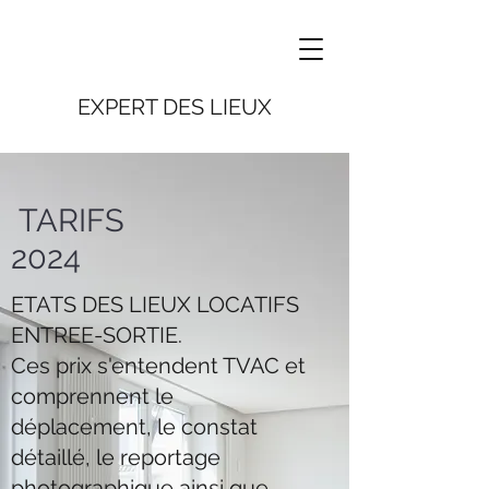
EXPERT DES LIEUX
TARIFS
2024
ETATS DES LIEUX LOCATIFS
ENTREE-SORTIE.
Ces prix s'entendent TVAC et
comprennent le
déplacement, le constat
détaillé, le reportage
photographique ainsi que